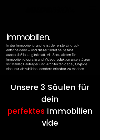
immobilien
.
In der Immobilienbranche ist der erste Eindruck
entscheidend – und dieser findet heute fast
ausschließlich digital statt. Als Spezialisten für
Immobilienfotografie und Videoproduktion unterstützen
wir Makler, Bauträger und Architekten dabei, Objekte
nicht nur abzubilden, sondern erlebbar zu machen.
Unsere 3 Säulen für
dein
perfektes
Immobilien
vide